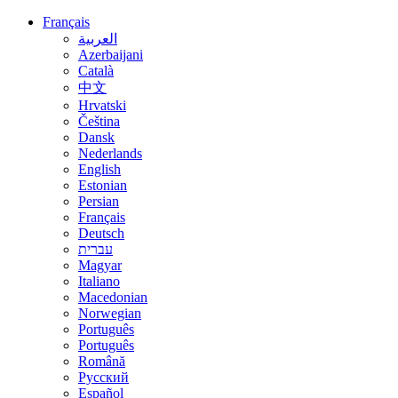
Français
العربية
Azerbaijani
Català
中文
Hrvatski
Čeština
Dansk
Nederlands
English
Estonian
Persian
Français
Deutsch
עברית
Magyar
Italiano
Macedonian
Norwegian
Português
Português
Română
Русский
Español