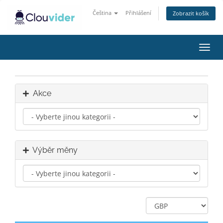
Čeština
Přihlášení
Zobrazit košík
Přep
navig
Akce
Výběr měny