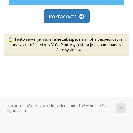
Pokračovat
Tento server je maximálně zabezpečen mnoha bezpečnostními
prvky včetně kontroly Vaši IP adresy (
) která je zaznamenána v
našem systému.
Autorská práva © 2026 Clouvider Limited. Všechna práva
vyhrazena.