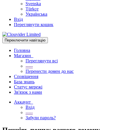
Svenska
Türkçe
Українська
Вхід
Переглянути кошик
Переключити навігацію
Головна
Магазин
Переглянути всі
-----
Перенести домен до нас
Сповіщення
База знань
Статус мережі
Зв'язок з нами
Аккаунт
Вхід
-----
Забули пароль?
Почніть пошук вашого домену...