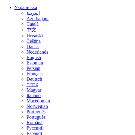
Українська
العربية
Azerbaijani
Català
中文
Hrvatski
Čeština
Dansk
Nederlands
English
Estonian
Persian
Français
Deutsch
עברית
Magyar
Italiano
Macedonian
Norwegian
Português
Português
Română
Русский
Español