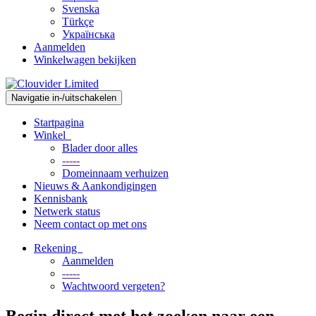
Svenska
Türkçe
Українська
Aanmelden
Winkelwagen bekijken
Navigatie in-/uitschakelen
Startpagina
Winkel
Blader door alles
-----
Domeinnaam verhuizen
Nieuws & Aankondigingen
Kennisbank
Netwerk status
Neem contact op met ons
Rekening
Aanmelden
-----
Wachtwoord vergeten?
Begin direct met het zoeken naar een