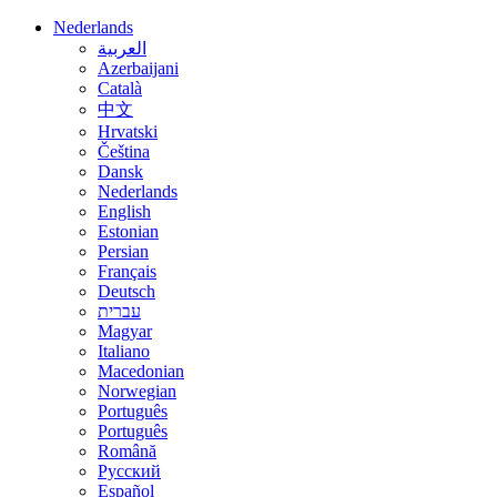
Nederlands
العربية
Azerbaijani
Català
中文
Hrvatski
Čeština
Dansk
Nederlands
English
Estonian
Persian
Français
Deutsch
עברית
Magyar
Italiano
Macedonian
Norwegian
Português
Português
Română
Русский
Español