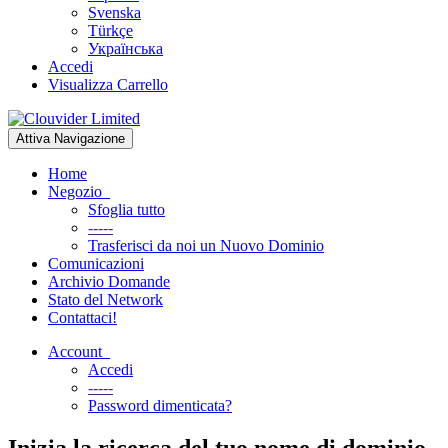
Svenska
Türkçe
Українська
Accedi
Visualizza Carrello
Attiva Navigazione
Home
Negozio
Sfoglia tutto
-----
Trasferisci da noi un Nuovo Dominio
Comunicazioni
Archivio Domande
Stato del Network
Contattaci!
Account
Accedi
-----
Password dimenticata?
Inizia la ricerca del tuo nome di dominio