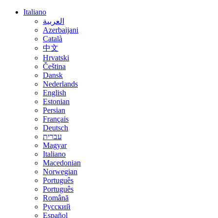
Italiano
العربية
Azerbaijani
Català
中文
Hrvatski
Čeština
Dansk
Nederlands
English
Estonian
Persian
Français
Deutsch
עברית
Magyar
Italiano
Macedonian
Norwegian
Português
Português
Română
Русский
Español