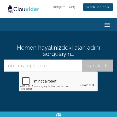
Türkçe
Giriş
Sepeti Görüntüle
Gezi
değiş
Hemen hayalinizdeki alan adını
sorgulayın...